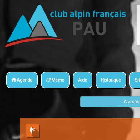
Agenda
Mémo
Aide
Historique
Sit
Assista