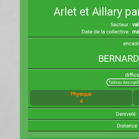
Arlet et Aillary p
Secteur :
va
Date de la collective :
ma
encadr
BERNARD
difficu
Tableau descripti
Physique
4
Denivelé 
Distance 