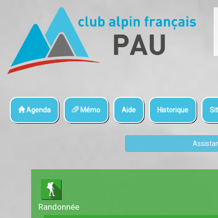
Agenda
Mémo
Aide
Historique
Sit
Assista
Randonnée