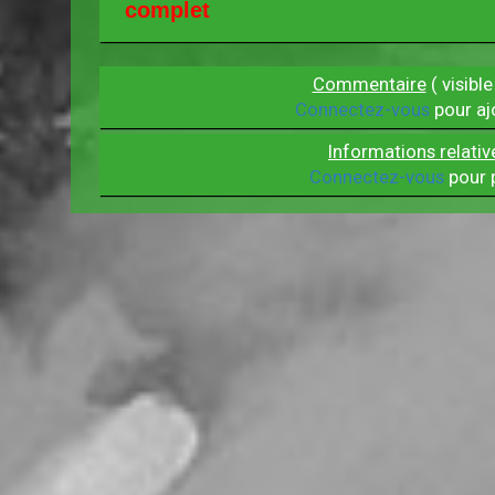
complet
Commentaire
( visible
Connectez-vous
pour aj
Informations relativ
Connectez-vous
pour p