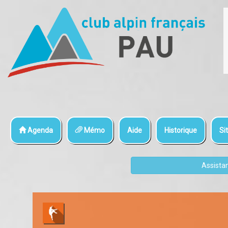
Agenda
Mémo
Aide
Historique
Sit
Assista