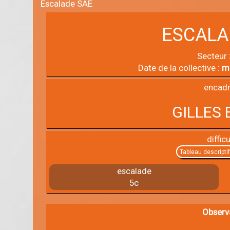
Escalade SAE
ESCALA
Secteur 
Date de la collective :
m
encadr
GILLES 
difficu
Tableau descripti
escalade
5c
Observ