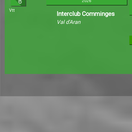
2026
Vtt
Interclub Comminges
Val d'Aran