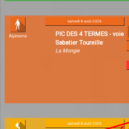
samedi 8 août 2026
PIC DES 4 TERMES - voie
Alpinisme
Sabatier Toureille
La Mongie
samedi 8 août 2026