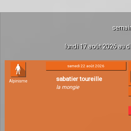
semai
lundi 17 août 2026 au 
samedi 22 août 2026
sabatier toureille
Alpinisme
la mongie