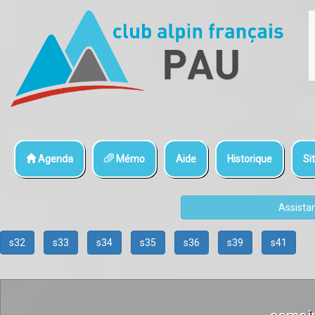
Agenda
Mémo
Aide
Historique
Sit
Assista
s32
s33
s34
s35
s36
s39
s41