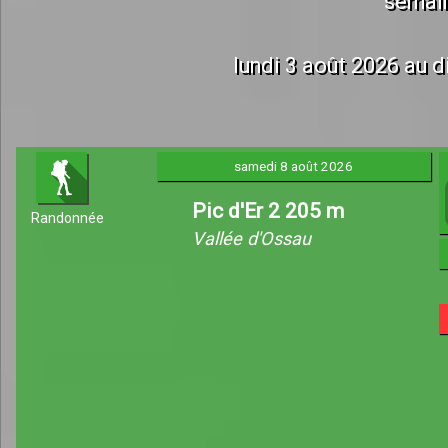
semai
lundi 3 août 2026 au 
samedi 8 août 2026
Pic d'Er 2 205 m
Randonnée
Vallée d'Ossau